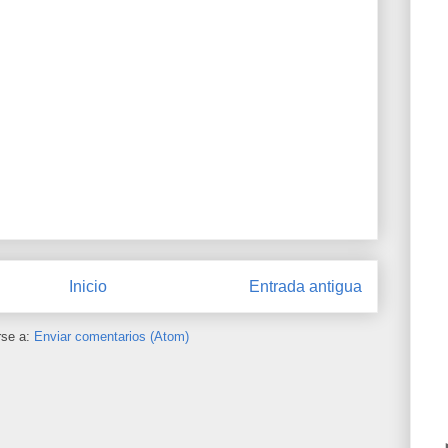
Inicio
Entrada antigua
rse a:
Enviar comentarios (Atom)