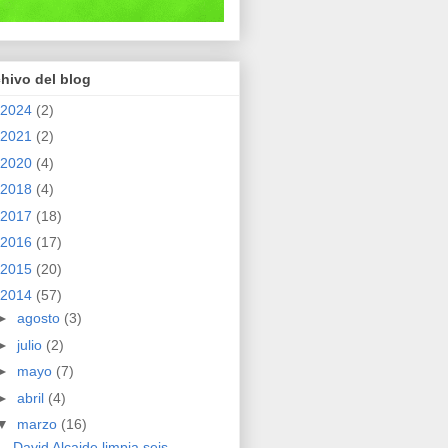
hivo del blog
2024
(2)
2021
(2)
2020
(4)
2018
(4)
2017
(18)
2016
(17)
2015
(20)
2014
(57)
►
agosto
(3)
►
julio
(2)
►
mayo
(7)
►
abril
(4)
▼
marzo
(16)
David Alcaide limpia seis