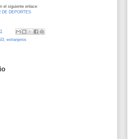
n el siguiente enlace:
R DE DEPORTES
31
SD
,
extranjeros
io