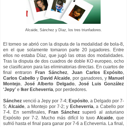
Alcaide, Sánchez y Díaz, los tres triunfadores.
El torneo se abrió con la disputa de la modalidad de bola-8,
en el que solamente tomaron parte 20 jugadores. Entre
ellos no estaba Díaz, que jugó las otras dos modalidades.
Tras la disputa de dos cuadros de doble KO europeo, ocho
se clasificaron para las eliminatorias directas. En cuartos de
final entraron
Fran Sánchez
,
Juan Carlos Expósito
,
Carlos Cabello
y
David Alcaide
, por ganadores, y
Manuel
Montejo
,
José Alberto Delgado
,
José Luis González
‘Jepy’
e
Iker Echeverria
, por perdedores.
Sánchez
venció a Jepy por 7-4;
Expósito
, a Delgado por 7-
5;
Alcaide
, a Montejo por 7-2; y
Echeverria
, a Cabello por
7-4. En semifinales,
Fran Sánchez
superó al asturiano
Expósito por 7-2. Mucho más difícil lo tuvo
Alcaide
, que
sufrió hasta el final para ganar por 7-6 a Echeverria. La final,