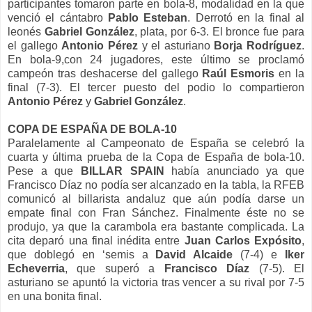
participantes tomaron parte en bola-8, modalidad en la que
venció el cántabro
Pablo Esteban
. Derrotó en la final al
leonés
Gabriel
González
, plata, por 6-3. El bronce fue para
el gallego
Antonio
Pérez
y el asturiano
Borja
Rodríguez
.
En bola-9,con 24 jugadores, este último se proclamó
campeón tras deshacerse del gallego
Raúl
Esmoris
en la
final (7-3). El tercer puesto del podio lo compartieron
Antonio
Pérez
y
Gabriel
González
.
COPA DE ESPAÑA DE BOLA-10
Paralelamente al Campeonato de España se celebró la
cuarta y última prueba de la Copa de España de bola-10.
Pese a que
BILLAR SPAIN
había anunciado ya que
Francisco Díaz no podía ser alcanzado en la tabla, la RFEB
comunicó al billarista andaluz que aún podía darse un
empate final con Fran Sánchez. Finalmente éste no se
produjo, ya que la carambola era bastante complicada. La
cita deparó una final inédita entre
Juan Carlos Expósito
,
que doblegó en ‘semis a
David Alcaide
(7-4) e
Iker
Echeverria
, que superó a
Francisco Díaz
(7-5). El
asturiano se apuntó la victoria tras vencer a su rival por 7-5
en una bonita final.