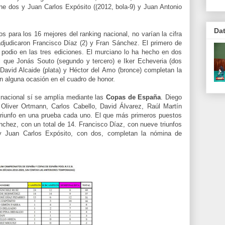
ne dos y Juan Carlos Expósito ((2012, bola-9) y Juan Antonio
Da
os para los 16 mejores del ranking nacional,
no varían la cifra
djudicaron Francisco Díaz (2) y Fran Sánchez. El primero de
 podio en las tres ediciones. El murciano lo ha hecho en dos
al que Jonás Souto (segundo y tercero) e Iker Echeveria (dos
David Alcaide (plata) y Héctor del Amo (bronce) completan la
n alguna ocasión en el cuadro de honor.
 nacional sí se amplía mediante las
Copas de España
. Diego
Oliver Ortmann, Carlos Cabello, David Álvarez, Raúl Martín
triunfo en una prueba cada uno. El que más primeros puestos
chez, con un total de 14. Francisco Díaz, con nueve triunfos
y Juan Carlos Expósito, con dos, completan la nómina de