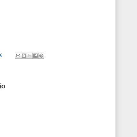
56
io