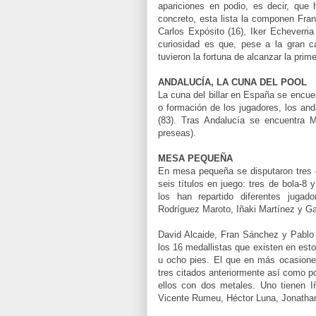
apariciones en podio, es decir, qu
concreto, esta lista la componen Fran
Carlos Expósito (16), Iker Echeverria
curiosidad es que, pese a la gran c
tuvieron la fortuna de alcanzar la prim
ANDALUCÍA, LA CUNA DEL POOL
La cuna del billar en España se encuen
o formación de los jugadores, los an
(83). Tras Andalucía se encuentra M
preseas).
MESA PEQUEÑA
En mesa pequeña se disputaron tres 
seis títulos en juego: tres de bola-8
los han repartido diferentes jugad
Rodríguez Maroto, Iñaki Martínez y Ga
David Alcaide, Fran Sánchez y Pablo 
los 16 medallistas que existen en est
u ocho pies. El que en más ocasiones
tres citados anteriormente así como 
ellos con dos metales. Uno tienen I
Vicente Rumeu, Héctor Luna, Jonathan