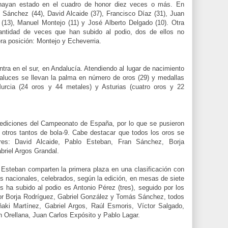
e hayan estado en el cuadro de honor diez veces o más. En
 Sánchez (44), David Alcaide (37), Francisco Díaz (31), Juan
 (13), Manuel Montejo (11) y José Alberto Delgado (10). Otra
antidad de veces que han subido al podio, dos de ellos no
era posición: Montejo y Echeverria.
tra en el sur, en Andalucía. Atendiendo al lugar de nacimiento
daluces se llevan la palma en número de oros (29) y medallas
urcia (24 oros y 44 metales) y Asturias (cuatro oros y 22
ediciones del Campeonato de España, por lo que se pusieron
 y otros tantos de bola-9. Cabe destacar que todos los oros se
ores: David Alcaide, Pablo Esteban, Fran Sánchez, Borja
briel Argos Grandal.
Esteban comparten la primera plaza en una clasificación con
os nacionales, celebrados, según la edición, en mesas de siete
 ha subido al podio es Antonio Pérez (tres), seguido por los
por Borja Rodríguez, Gabriel González y Tomás Sánchez, todos
ñaki Martínez, Gabriel Argos, Raúl Esmoris, Víctor Salgado,
 Orellana, Juan Carlos Expósito y Pablo Lagar.