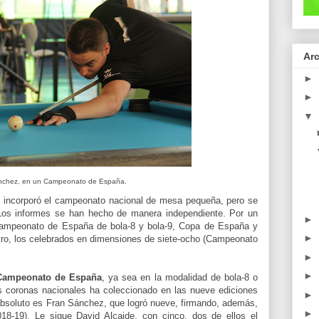
Arc
►
►
▼
nchez, en un Campeonato de España.
 incorporó el campeonato nacional de mesa pequeña, pero se
Los informes se han hecho de manera independiente. Por un
►
(Campeonato de España de bola-8 y bola-9, Copa de España y
►
tro, los celebrados en dimensiones de siete-ocho (Campeonato
►
►
Campeonato de España
, ya sea en la modalidad de bola-8 o
s coronas nacionales ha coleccionado en las nueve ediciones
►
soluto es Fran Sánchez, que logró nueve, firmando, además,
►
018-19). Le sigue David Alcaide, con cinco, dos de ellos el