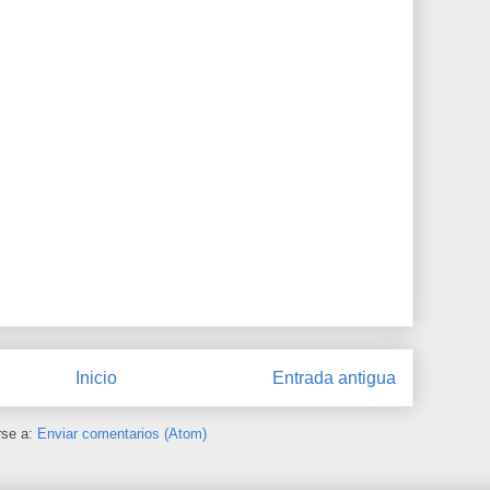
Inicio
Entrada antigua
rse a:
Enviar comentarios (Atom)