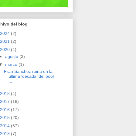
hivo del blog
2024
(2)
2021
(2)
2020
(4)
►
agosto
(3)
▼
marzo
(1)
Fran Sánchez reina en la
última 'década' del pool
...
2018
(4)
2017
(18)
2016
(17)
2015
(20)
2014
(57)
2013
(7)