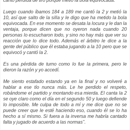
canto pérdida de tiro porque metió la bola equivocada.
Luego cuando íbamos 184 a 189 me cantó la 2 y metió la
10, así que salto de la silla y le digo que ha metido la bola
equivocada. En ese momento se desata la locura y le dan la
ventaja, porque dicen que no oyeron nada cuando 20
personas lo escucharon todo, y sino no hay más que ver su
reacción que lo dice todo. Además el árbitro le dice a la
gente del público que él estaba jugando a la 10 pero que se
equivocó y cantó la 2.
Es una pérdida de turno como lo fue la primera, pero le
dieron la razón y yo accedí.
Me siento estafado estando ya en la final y no volveré a
hablar a ese tío nunca más. Le he perdido el respeto,
robándome el partido y montando esa mierda. El canta la 2
se oye claro como el día en el segundo 50 y luego defiende
lo imposible. Me culpa de todo a mí y me dice que no se
puede creer que le esté haciendo eso, cuando él se lo ha
hecho a sí mismo. Si fuera a la inversa me habría cantado
falta y jugado de acuerdo a las normas".